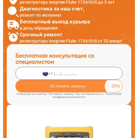
регистратора энергии Fluke 1734/EUS до 3 лет
Диагностика за наш счет,
ремонт по желанию
Бесплатный выезд курьера
в день обращения
Срочный ремонт
регистратора энергии Fluke 1734/EUS от 35 минут
Бесплатная консультация со
специалистом
Оставить заявку
Нажимая на кнопку "Оставить заявку" Вы соглашаетесь c
политикой
конфиденциальности