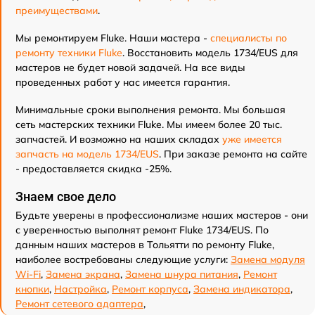
преимуществами
.
Мы ремонтируем Fluke. Наши мастера -
специалисты по
ремонту техники Fluke
. Восстановить модель 1734/EUS для
мастеров не будет новой задачей. На все виды
проведенных работ у нас имеется гарантия.
Минимальные сроки выполнения ремонта. Мы большая
сеть мастерских техники Fluke. Мы имеем более 20 тыс.
запчастей. И возможно на наших складах
уже имеется
запчасть на модель 1734/EUS
. При заказе ремонта на сайте
- предоставляется скидка -25%.
Знаем свое дело
Будьте уверены в профессионализме наших мастеров - они
с уверенностью выполнят ремонт Fluke 1734/EUS. По
данным наших мастеров в Тольятти по ремонту Fluke,
наиболее востребованы следующие услуги:
Замена модуля
Wi-Fi
,
Замена экрана
,
Замена шнура питания
,
Ремонт
кнопки
,
Настройка
,
Ремонт корпуса
,
Замена индикатора
,
Ремонт сетевого адаптера
,