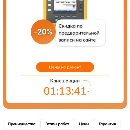
Скидка по
-20%
предварительной
записи на сайте
Цены на ремонт
Конец акции
01:13:40
Преимущества
Этапы работ
Цены
Гарантия
М